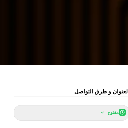
لعنوان و طرق التواصل
مفتوح
الأحد:
7:00ص
-
11:00م