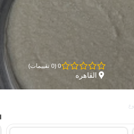
0
(
0 تقييمات
)
القاهره
وع
ا