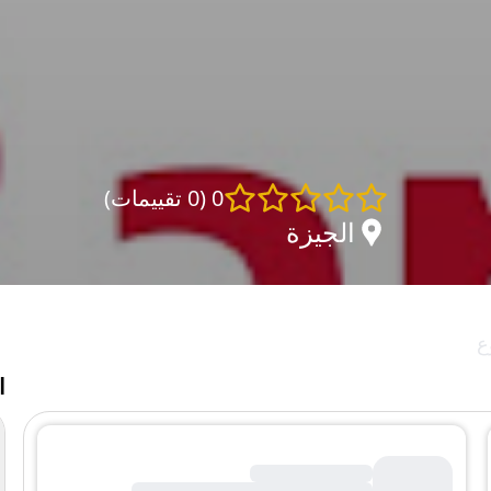
0
(
0 تقييمات
)
الجيزة
ع
ا