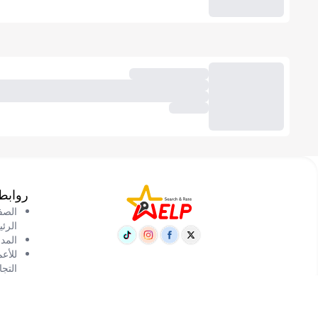
روابط
الصف
الرئ
المد
للأع
التجا